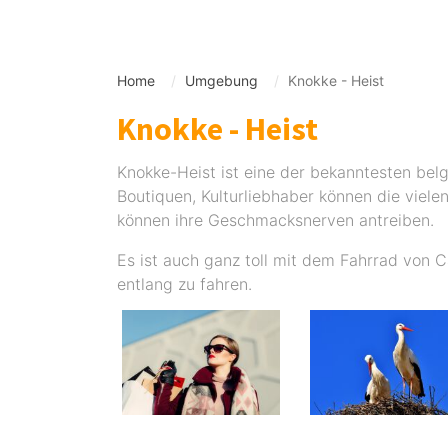
Home
Umgebung
Knokke - Heist
Knokke - Heist
Knokke-Heist ist eine der bekanntesten belg
Boutiquen, Kulturliebhaber können die viel
können ihre Geschmacksnerven antreiben.
Es ist auch ganz toll mit dem Fahrrad von 
entlang zu fahren.